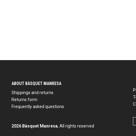
ABOUT BÀSQUET MANRESA
P
Shippings and returns
T
Returns form
C
Frequently asked questions
2026 Bàsquet Manresa
, All rights reserved