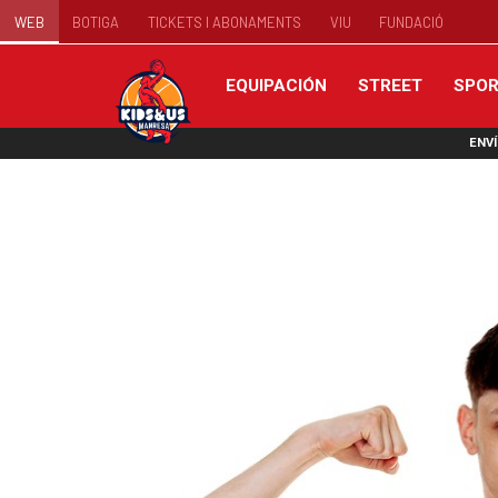
WEB
BOTIGA
TICKETS I ABONAMENTS
VIU
FUNDACIÓ
EQUIPACIÓN
STREET
SPO
ENVÍ