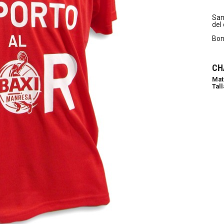
Sam
del 
Bon
CH
Mat
Tall