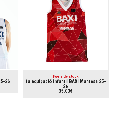
Fuera de stock
25-26
1a equipació infantil BAXI Manresa 25-
26
35.00€