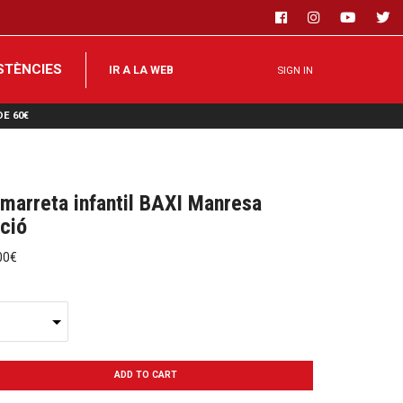
ISTÈNCIES
IR A LA WEB
SIGN IN
E 60€
marreta infantil BAXI Manresa
ició
00€
ADD TO CART