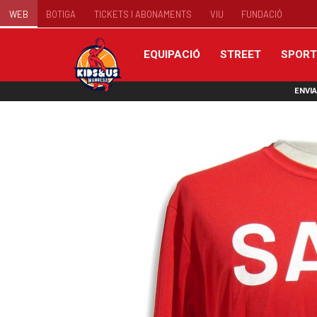
WEB
BOTIGA
TICKETS I ABONAMENTS
VIU
FUNDACIÓ
EQUIPACIÓ
STREET
SPOR
ENVI