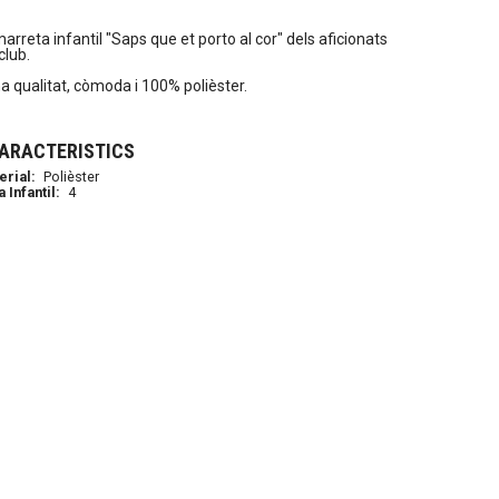
arreta infantil "Saps que et porto al cor" dels aficionats
club.
a qualitat, còmoda i 100% polièster.
ARACTERISTICS
erial:
Polièster
a Infantil:
4